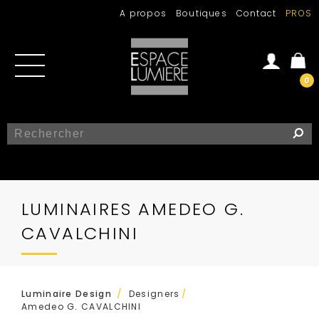
A propos
Boutiques
Contact
PROS
0
Se connecter
Créer un compte
LUMINAIRES AMEDEO G.
CAVALCHINI
/
Luminaire Design
Designers
/
Amedeo G. CAVALCHINI