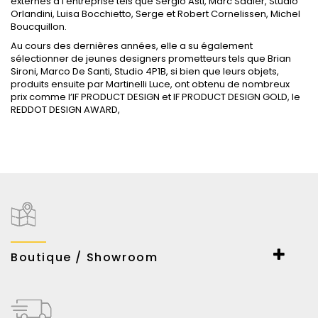
externes à l'entreprise tels que Sergio Asti, Marc Sadler, Studio
Orlandini, Luisa Bocchietto, Serge et Robert Cornelissen, Michel
Boucquillon.
Au cours des dernières années, elle a su également
sélectionner de jeunes designers prometteurs tels que Brian
Sironi, Marco De Santi, Studio 4P1B, si bien que leurs objets,
produits ensuite par Martinelli Luce, ont obtenu de nombreux
prix comme l’IF PRODUCT DESIGN et IF PRODUCT DESIGN GOLD, le
REDDOT DESIGN AWARD,
Boutique / Showroom
ESPACE LUMIERE
167-169 Bd Haussmann
75008 Paris