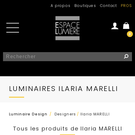
A propos
Boutiques
Contact
PROS
0
Se connecter
Créer un compte
LUMINAIRES ILARIA MARELLI
/
Luminaire Design
Designers
/
Ilaria MARELLI
Tous les produits de Ilaria MARELLI