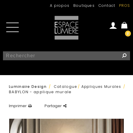
A propos
Boutiques
Contact
PROS
0
Se connecter
Créer un compte
/
Luminaire Design
Catalogue
/
Appliques Murales
/
BABYLON - applique murale
Imprimer
Partager