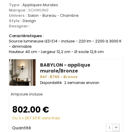
Type :
Appliques Murales
Marque :
SCHWUNG
Univers :
Salon
Bureau
Chambre
Style :
Design
Designer :
Caractéristiques :
Source lumineuse LED E14 - incluse - 220 lm - 2200 à 3000 K
- dimmable
Hauteur 40 cm - Largeur 12,2 cm - Ø socle 12,6 cm
BABYLON - applique
murale/Bronze
Réf : B765 - Bronze
Disponibilité : 2 semaines environ
Ampoule incluse
802.00
€
Ou 3 x
267.33
€ sans frais
Quantité
1