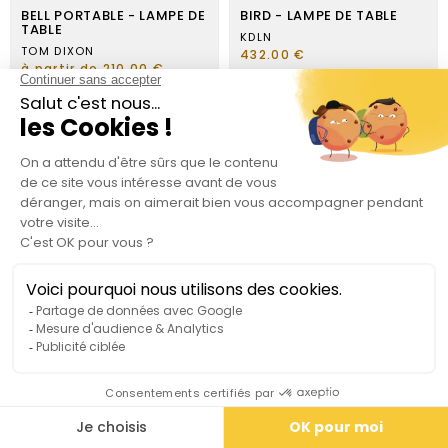
BELL PORTABLE - LAMPE DE
BIRD - LAMPE DE TABLE
TABLE
KDLN
TOM DIXON
432.00 €
à partir de 210.00 €
BOLACHA STATIK - XL -
BOLACHA STATIK -
LAMPE À INTÉGRER
STANDARD - LAMPE À
INTÉGRER
HISLE
HISLE
774.00 €
444.00 €