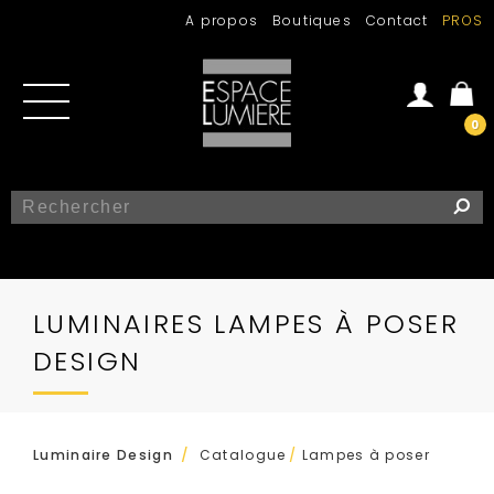
A propos
Boutiques
Contact
PROS
0
Se connecter
Créer un compte
LUMINAIRES LAMPES À POSER
DESIGN
/
Luminaire Design
Catalogue
/
Lampes à poser