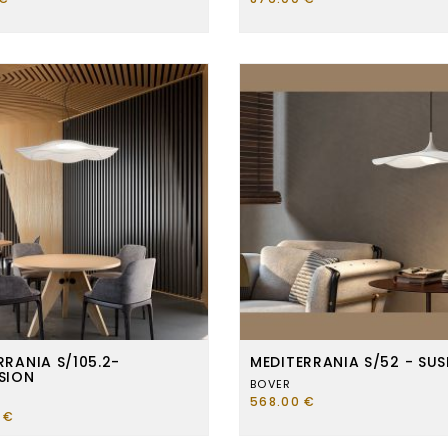
RRANIA S/105.2-
MEDITERRANIA S/52 - SU
SION
BOVER
568.00 €
 €