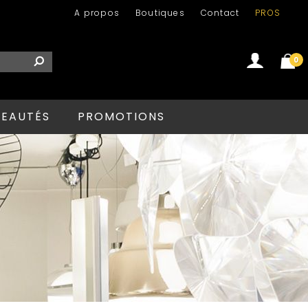
A propos
Boutiques
Contact
PROS
0
Se connecter
Créer un compte
EAUTÉS
PROMOTIONS