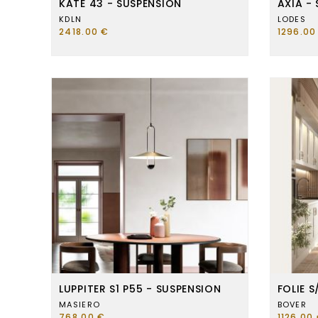
KATE 43 - SUSPENSION
AXIA -
KDLN
LODES
2418.00 €
1296.00
LUPPITER S1 P55 - SUSPENSION
FOLIE 
MASIERO
BOVER
768.00 €
1126.00