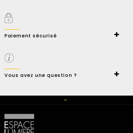
Livraison en France Métropolitaine en 2 à 3 jours ouvrés (pour
les produits en stock)
En savoir plus
Paiement sécurisé
Paiement sécurisé par Payline.
Carte et virement bancaire ou Paypal.
Possibilité de payer en 3 fois sans frais.
Vous avez une question ?
Un conseil en décoration, un renseignement technique,
n’hésitez pas à nous contacter au 01 42 89 01 15 ou par mail
haussmann@espace-lumiere.fr