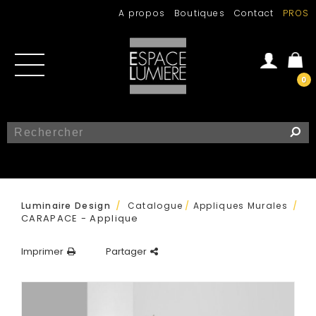
A propos
Boutiques
Contact
PROS
0
Se connecter
Créer un compte
/
Luminaire Design
Catalogue
/
Appliques Murales
/
CARAPACE - Applique
Imprimer
Partager