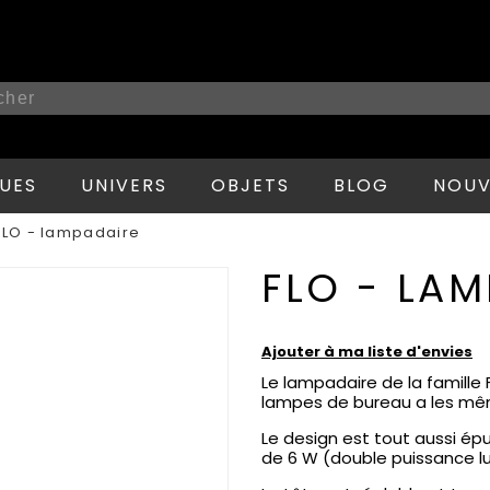
UES
UNIVERS
OBJETS
BLOG
NOUV
FLO - lampadaire
FLO - LA
Ajouter à ma liste d'envies
Le lampadaire de la famille 
lampes de bureau a les mê
Le design est tout aussi épu
de 6 W (double puissance l