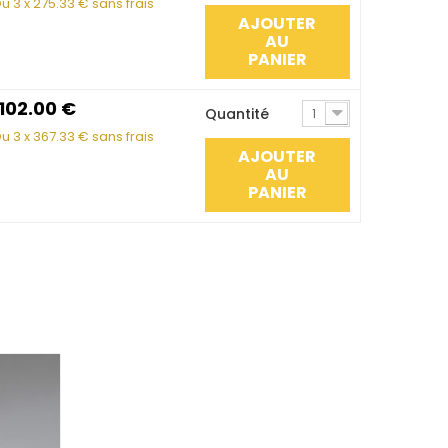
u 3 x
275.33
€ sans frais
AJOUTER
AU
PANIER
1102.00
€
Quantité
1
u 3 x
367.33
€ sans frais
AJOUTER
AU
PANIER