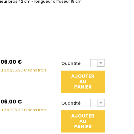
ueur bras 42 cm - longueur diffuseur 18 cm
706.00
€
Quantité
1
u 3 x
235.33
€ sans frais
AJOUTER
AU
PANIER
706.00
€
Quantité
1
u 3 x
235.33
€ sans frais
AJOUTER
AU
PANIER