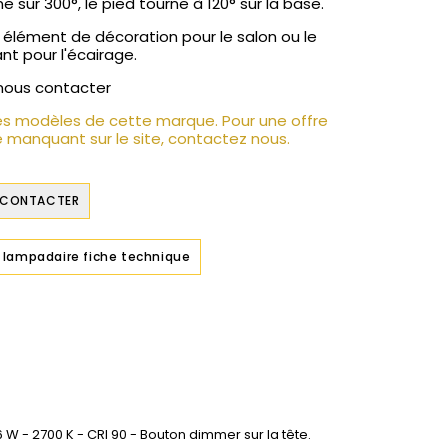
e sur 300°, le pied tourne à 120° sur la base.
l élément de décoration pour le salon ou le
nt pour l'écairage.
, nous contacter
es modèles de cette marque. Pour une offre
 manquant sur le site, contactez nous.
 CONTACTER
 lampadaire fiche technique
 W - 2700 K - CRI 90 - Bouton dimmer sur la tête.