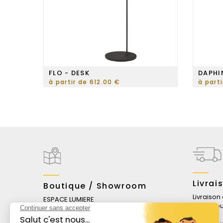
FLO - DESK
DAPHI
à partir de 612.00 €
à part
Livrai
Boutique / Showroom
Livraison
ESPACE LUMIERE
3 jours o
167-169 Bd Haussmann
stock)
75008 Paris