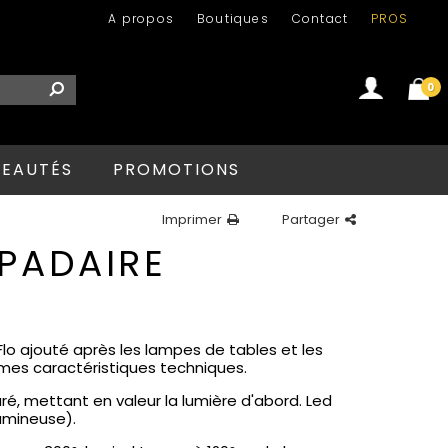
A propos
Boutiques
Contact
PROS
0
Se connecter
Créer un compte
EAUTÉS
PROMOTIONS
Imprimer
Partager
MPADAIRE
Flo ajouté après les lampes de tables et les
mes caractéristiques techniques.
ré, mettant en valeur la lumière d'abord. Led
umineuse).