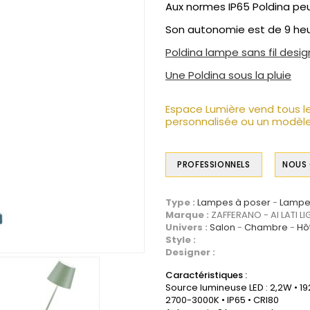
Aux normes IP65 Poldina peut
Son autonomie est de 9 he
Poldina lampe sans fil desig
Une Poldina sous la pluie
Espace Lumière vend tous l
personnalisée ou un modèle
PROFESSIONNELS
NOUS
Type :
Lampes à poser
Lampe 
Marque :
ZAFFERANO - AI LATI L
Univers :
Salon
Chambre
Hôt
Style :
Designer :
Caractéristiques :
Source lumineuse LED : 2,2W • 1
2700-3000K • IP65 • CRI80