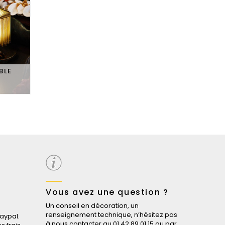
BLE
Vous avez une question ?
Un conseil en décoration, un
renseignement technique, n’hésitez pas
aypal.
à nous contacter au 01 42 89 01 15 ou par