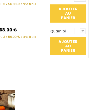
u 3 x
56.00
€ sans frais
AJOUTER
AU
PANIER
168.00
€
Quantité
1
u 3 x
56.00
€ sans frais
AJOUTER
AU
PANIER