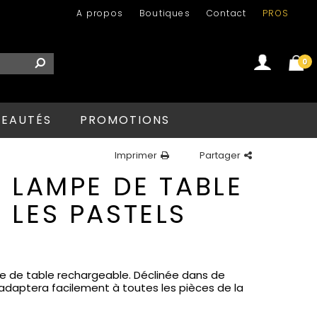
A propos
Boutiques
Contact
PROS
0
Se connecter
Créer un compte
EAUTÉS
PROMOTIONS
Imprimer
Partager
 LAMPE DE TABLE
 LES PASTELS
pe de table rechargeable. Déclinée dans de
adaptera facilement à toutes les pièces de la