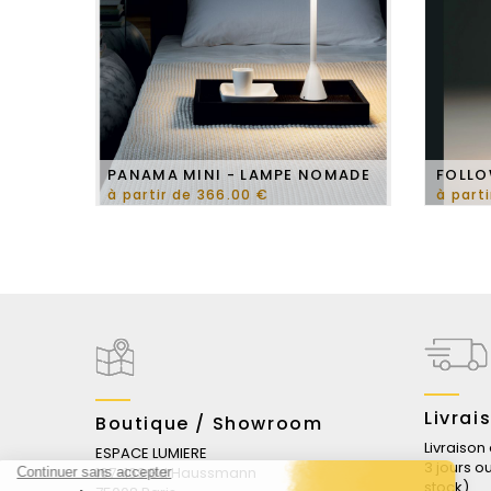
PANAMA MINI - LAMPE NOMADE
FOLLO
à partir de 366.00 €
à part
Livrai
Boutique / Showroom
Livraison
ESPACE LUMIERE
3 jours o
167-169 Bd Haussmann
stock)