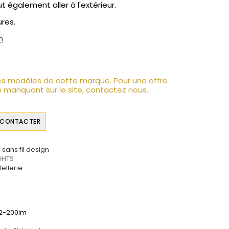
 également aller à l'extérieur.
ures.
n
es modèles de cette marque. Pour une offre
 manquant sur le site, contactez nous.
 CONTACTER
sans fil design
IGHTS
ellerie
92-200lm