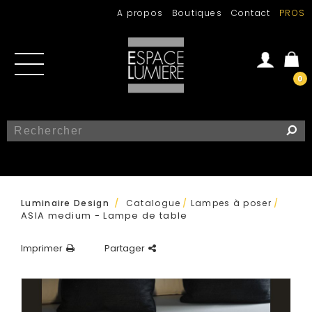
A propos
Boutiques
Contact
PROS
0
Se connecter
Créer un compte
/
Luminaire Design
Catalogue
/
Lampes à poser
/
ASIA medium - Lampe de table
Imprimer
Partager