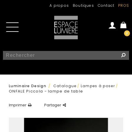
A propos
Boutiques
Contact
PROS
0
Se connecter
Créer un compte
/
Luminaire Design
Catalogue
/
Lampes à poser
/
ONFALE Piccola - lampe de table
Imprimer
Partager