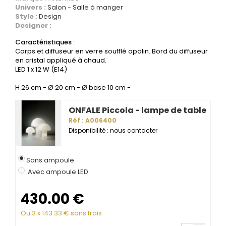
Univers :
Salon
Salle à manger
Style :
Design
Designer :
Caractéristiques :
Corps et diffuseur en verre soufflé opalin. Bord du diffuseur
en cristal appliqué à chaud.
LED 1 x 12 W (E14)
H 26 cm - Ø 20 cm - Ø base 10 cm -
ONFALE Piccola - lampe de table
Réf : A006400
Disponibilité : nous contacter
Sans ampoule
Avec ampoule LED
430.00
€
Ou 3 x
143.33
€ sans frais