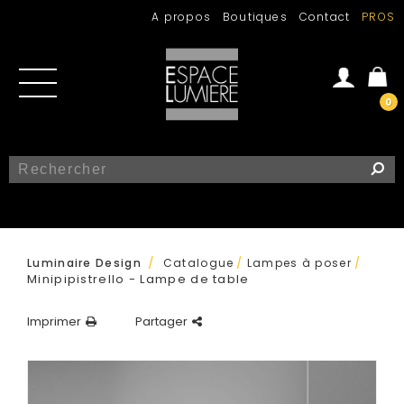
A propos
Boutiques
Contact
PROS
0
Se connecter
Créer un compte
/
Luminaire Design
Catalogue
/
Lampes à poser
/
Minipipistrello - Lampe de table
Imprimer
Partager