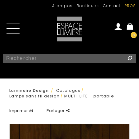
A propos
Boutiques
Contact
PROS
0
Se connecter
Créer un compte
/
Luminaire Design
Catalogue
/
MULTI-LITE - portable
Lampe sans fil design
/
Imprimer
Partager