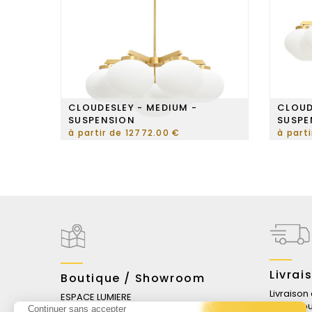
CLOUDESLEY - MEDIUM -
CLOUD
SUSPENSION
SUSPE
à partir de 12772.00 €
à part
Livrai
Boutique / Showroom
Livraison
ESPACE LUMIERE
3 jours o
167-169 Bd Haussmann