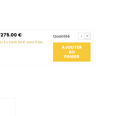
7275.00
€
Quantité
1
u 3 x
2425.00
€ sans frais
AJOUTER
AU
PANIER