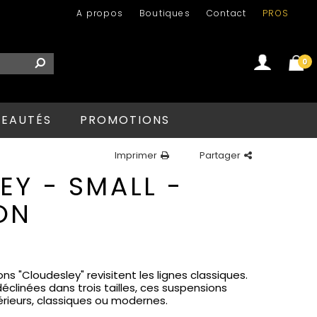
A propos
Boutiques
Contact
PROS
0
Se connecter
Créer un compte
EAUTÉS
PROMOTIONS
Imprimer
Partager
EY - SMALL -
ON
 "Cloudesley" revisitent les lignes classiques.
déclinées dans trois tailles, ces suspensions
térieurs, classiques ou modernes.