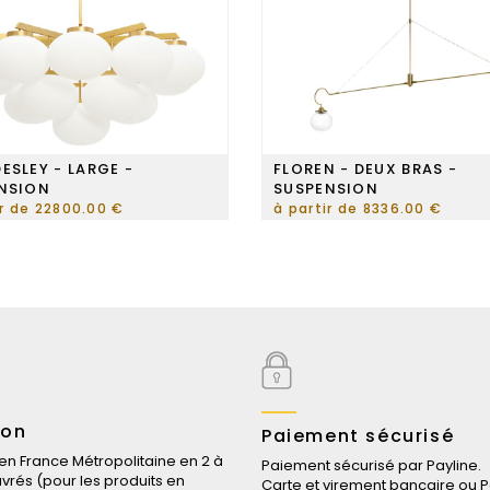
ESLEY - LARGE -
FLOREN - DEUX BRAS -
NSION
SUSPENSION
ir de 22800.00 €
à partir de 8336.00 €
son
Paiement sécurisé
 en France Métropolitaine en 2 à
Paiement sécurisé par Payline.
uvrés (pour les produits en
Carte et virement bancaire ou P