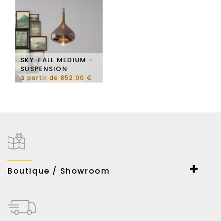
SKY-FALL MEDIUM -
SUSPENSION
à partir de 852.00 €
Boutique / Showroom
ESPACE LUMIERE
167-169 Bd Haussmann
75008 Paris
Du lundi au samedi