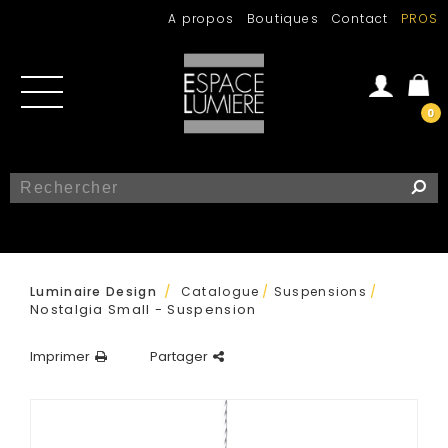
A propos
Boutiques
Contact
PROS
0
Se connecter
Créer un compte
/
Luminaire Design
Catalogue
/
Suspensions
/
Nostalgia Small - Suspension
Imprimer
Partager