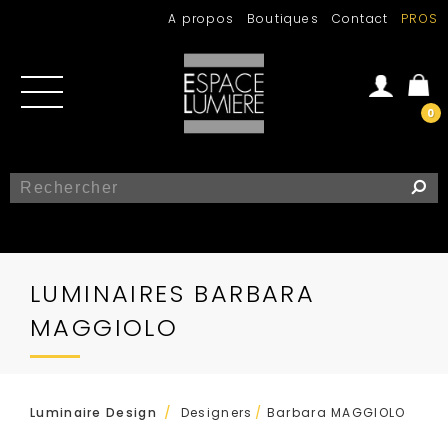
A propos
Boutiques
Contact
PROS
0
Se connecter
Créer un compte
LUMINAIRES BARBARA
MAGGIOLO
/
Luminaire Design
Designers
/
Barbara MAGGIOLO