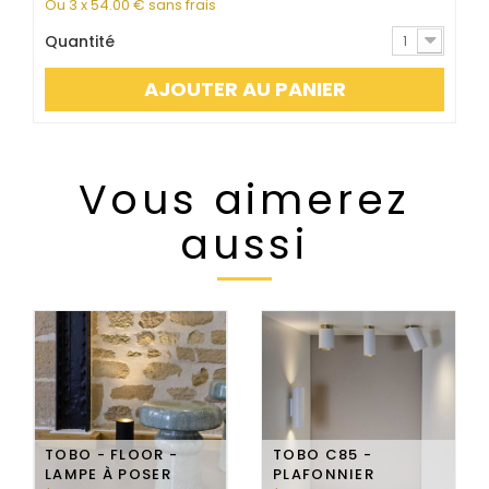
Ou 3 x
54.00
€ sans frais
Quantité
1
AJOUTER AU PANIER
Vous aimerez
aussi
TOBO - FLOOR -
TOBO C85 -
LAMPE À POSER
PLAFONNIER