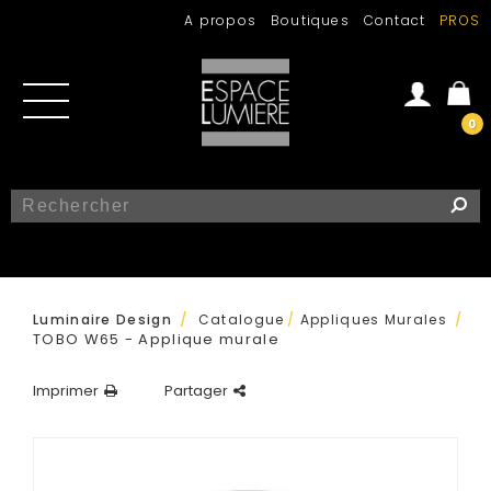
A propos
Boutiques
Contact
PROS
0
Se connecter
Créer un compte
/
Luminaire Design
Catalogue
/
Appliques Murales
/
TOBO W65 - Applique murale
Imprimer
Partager