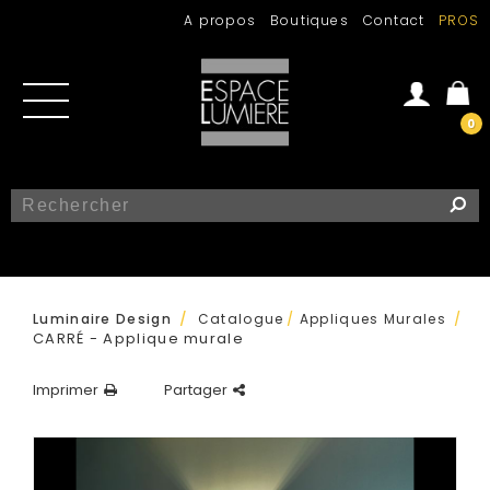
A propos
Boutiques
Contact
PROS
0
Se connecter
Créer un compte
/
Luminaire Design
Catalogue
/
Appliques Murales
/
CARRÉ - Applique murale
Imprimer
Partager