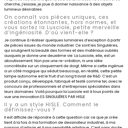
cherche, j’essaie, je joue à donner naissance à des objets
lumineux désirables.
On connaît vos pièces uniques, ces
créations étonnantes, hors normes, et
vous sortez la Luxciole, petite merveille
d’ingéniosité. D’où vient-elle
?
Je continue à réaliser quelques luminaires d’exception à partir
de pièces issues du monde industriel. Ce sont les Singulières,
qui soulignent la beauté des formes et des matériaux oubliés
auxquels je donne une deuxième vie. La Luxciole, elle, est un
aboutissement. Non pas une re-création, ni une idée
concrétisée sur un claquement de doigt. Même si cette ingénue
a un côté magique qui séduit beaucoup, en réalité, cette petite
lampe autonome est le fruit d’un long travail de R&D. C’est un
produit conçu, développé, fabriqué et testé comme tel, avec le
concours de professionnels et d’entreprises spécialistes dans
leurs domaines. Voilà pourquoi la Luxciole est à tous points de
vue une innovation.
ES SINGULIÈRES PAR HISLE
Il y a un style HISLE. Comment le
définissez-vous
?
Il est difficile de répondre à cette question car ce que je crée
tient à la fois à ma formation de dessinateur industriel, à ma
passion d’artisan et à ma sensibilité artistique. C’est sans doute