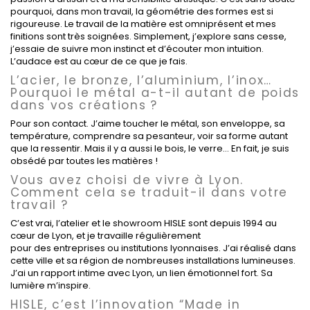
pourquoi, dans mon travail, la géométrie des formes est si
rigoureuse. Le travail de la matière est omniprésent et mes
finitions sont très soignées. Simplement, j’explore sans cesse,
j’essaie de suivre mon instinct et d’écouter mon intuition.
L’audace est au cœur de ce que je fais.
L’acier, le bronze, l’aluminium, l’inox…
Pourquoi le métal a-t-il autant de poids
dans vos créations
?
Pour son contact. J’aime toucher le métal, son enveloppe, sa
température, comprendre sa pesanteur, voir sa forme autant
que la ressentir. Mais il y a aussi le bois, le verre… En fait, je suis
obsédé par toutes les matières !
Vous avez choisi de vivre à Lyon.
Comment cela se traduit-il dans votre
travail
?
C’est vrai, l’atelier et le showroom HISLE sont depuis 1994 au
cœur de Lyon, et je travaille régulièrement
pour des entreprises ou institutions lyonnaises. J’ai réalisé dans
cette ville et sa région de nombreuses installations lumineuses.
J’ai un rapport intime avec Lyon, un lien émotionnel fort. Sa
lumière m’inspire.
HISLE, c’est l’innovation “Made in