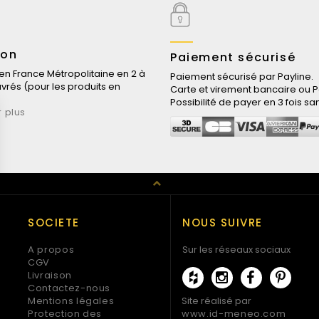
son
Paiement sécurisé
 en France Métropolitaine en 2 à
Paiement sécurisé par Payline.
uvrés (pour les produits en
Carte et virement bancaire ou P
Possibilité de payer en 3 fois san
r plus
SOCIETE
NOUS SUIVRE
A propos
Sur les réseaux sociaux
CGV
Livraison
Contactez-nous
Mentions légales
Site réalisé par
Protection des
www.id-meneo.com