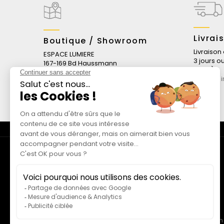
Livrai
Boutique / Showroom
Livraison
ESPACE LUMIERE
3 jours o
167-169 Bd Haussmann
stock)
75008 Paris
En savoi
Du lundi au samedi
10 heures à 19 heures
haussmann@espace-lumiere.fr
CATALOGUE
Luminaire Design
Suspensions Design
Lustre Design
Plafonnier Design
Applique Design
Lampe à poser Design