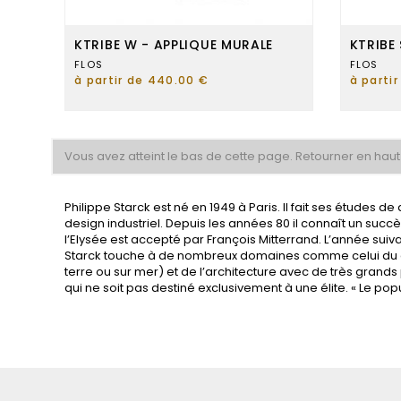
KTRIBE W - APPLIQUE MURALE
KTRIBE
FLOS
FLOS
à partir de 440.00 €
à parti
Vous avez atteint le bas de cette page.
Retourner en hau
Philippe Starck est né en 1949 à Paris. Il fait ses études 
design industriel. Depuis les années 80 il connaît un suc
l’Elysée est accepté par François Mitterrand. L’année suivan
Starck touche à de nombreux domaines comme celui du desi
terre ou sur mer) et de l’architecture avec de très grands p
qui ne soit pas destiné exclusivement à une élite. « Le popula