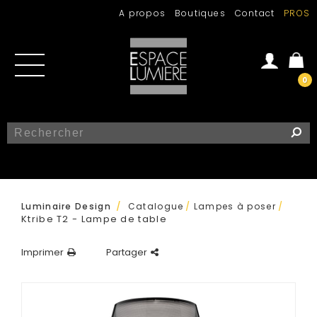
A propos
Boutiques
Contact
PROS
0
Se connecter
Créer un compte
/
Luminaire Design
Catalogue
/
Lampes à poser
/
Ktribe T2 - Lampe de table
Imprimer
Partager