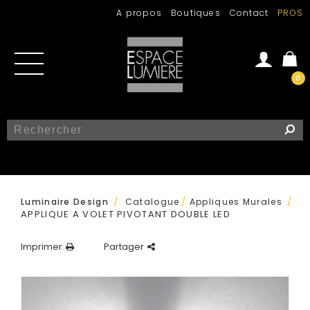
A propos
Boutiques
Contact
PROS
0
Se connecter
Créer un compte
/
Luminaire Design
Catalogue
/
Appliques Murales
/
APPLIQUE A VOLET PIVOTANT DOUBLE LED
Imprimer
Partager