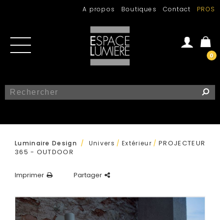
A propos
Boutiques
Contact
PROS
0
Se connecter
Créer un compte
/
PROJECTEUR
Luminaire Design
Univers
/
Extérieur
/
365 - OUTDOOR
Imprimer
Partager