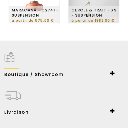
MARACANÅ - C2741 -
CERCLE & TRAIT - XS
SUSPENSION
- SUSPENSION
à partir de 575.00 €
à partir de 1982.00 €
Boutique / Showroom
ESPACE LUMIERE
167-169 Bd Haussmann
75008 Paris
Du lundi au samedi
10 heures à 19 heures
Livraison
haussmann@espace-lumiere.fr
Livraison en France Métropolitaine en 2 à 3 jours ouvrés (pour
les produits en stock)