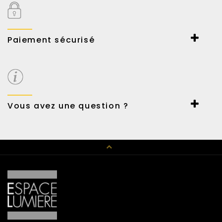
En savoir plus
Paiement sécurisé
Paiement sécurisé par Payline.
Carte et virement bancaire ou Paypal.
Possibilité de payer en 3 fois sans frais.
Vous avez une question ?
Un conseil en décoration, un renseignement technique,
n’hésitez pas à nous contacter au 01 42 89 01 15 ou par mail
haussmann@espace-lumiere.fr