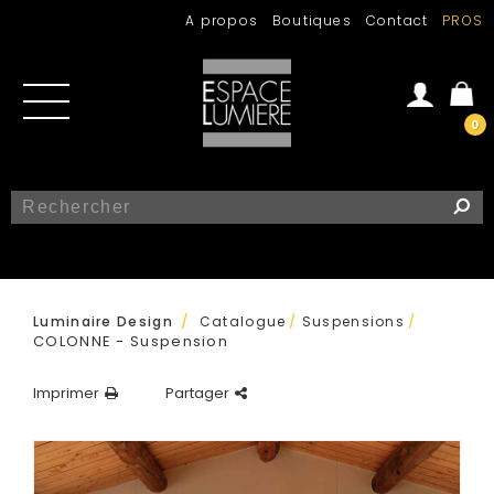
A propos
Boutiques
Contact
PROS
0
Se connecter
Créer un compte
/
Luminaire Design
Catalogue
/
Suspensions
/
COLONNE - Suspension
Imprimer
Partager