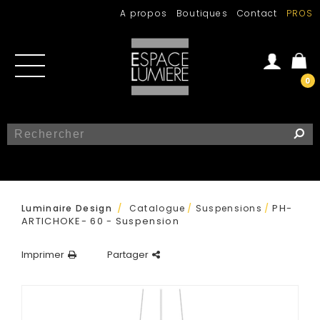
A propos
Boutiques
Contact
PROS
0
Se connecter
Créer un compte
/
PH-
Luminaire Design
Catalogue
/
Suspensions
/
ARTICHOKE- 60 - Suspension
Imprimer
Partager