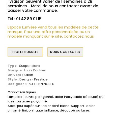
livraison peuvent varier de 1 semaines à 28
semaines.... Merci de nous contacter avant de
passer votre commande.
Tél : 01 42 89 01 15
Espace Lumière vend tous les modèles de cette
marque. Pour une offre personnalisée ou un
modèle manquant sur le site, contactez nous.
PROFESSIONNELS
NOUS CONTACTER
Type :
Suspensions
Marque :
Louis Poulsen
Univers :
Salon
Style :
Design
Prestige
Designer :
Poul HENNINGSEN
Caractéristiques :
Lamelles : cuivre poinçonné, acier inoxydable découpé au
laser ou acier poiçonné.
Abat-jour supérieur : acier étiré blanc. Support : acier
chromé, finition haute brillance, découpé au laser.